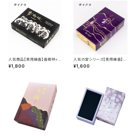
人気商品【実用線香】香樹林<煙
人気の宝シリーズ【実用線香】ル
量：ふつう>甘く清浄な白檀の香
ビー宝<煙量：極微煙>消臭効果
¥1,800
¥1,600
り 家庭用 大バラ詰 『御霊
あり フローラルブーケの香
前・お彼岸・お盆のお供えに』
り 家庭用 大バラ詰 『御
霊前・お彼岸・お盆のお供えに』