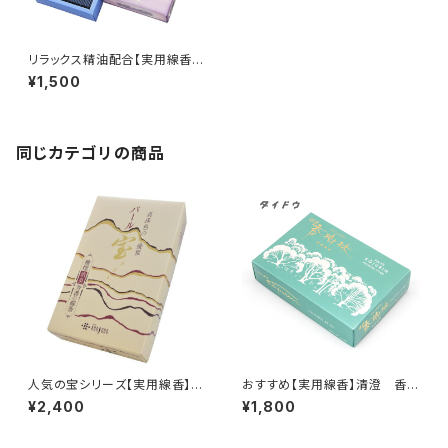
リラックス精油配合【実用線香】
やさしい時間セレーヌ・ハーツ
¥1,500
しゃぼんの香り<煙極少>灰すっ
きり! 家庭用 半分に折りやす
い バラ詰め 『御霊前・お彼
岸・お盆のお供えに』
同じカテゴリの商品
人気の宝シリーズ【実用線香】パ
おすすめ【実用線香】清澄 香樹
ール宝<煙量：少ない>消臭効果
林<微煙> 白檀の香り 雑菌
¥2,400
¥1,800
あり 家庭用 大バラ詰め
を抑える効果 家庭用 大バラ
『御霊前・お彼岸・お盆のお供え
詰 ［御霊前・お彼岸・お盆のお
に』
供えに］