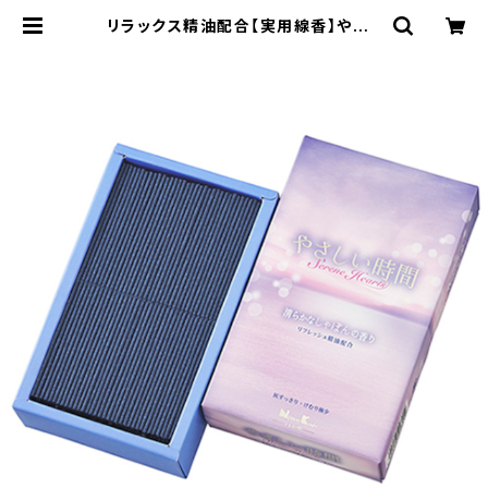
リラックス精油配合【実用線香】やさし
い時間セレーヌ・ハーツ しゃぼんの
香り<煙極少>灰すっきり! 家庭用
半分に折りやすい バラ詰め 『御霊
前・お彼岸・お盆のお供えに』 | ダイド
ウ オンラインショップ