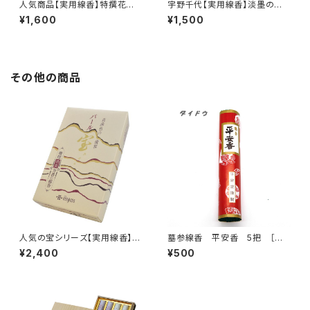
人気商品【実用線香】特撰花琳<
宇野千代【実用線香】淡墨の桜<
煙量：ふつう>白檀の香り 家庭
煙極少> 桜の香り 家庭用
¥1,600
¥1,500
用 大バラ詰め 『御霊前・お彼
バラ詰 『御霊前・お彼岸・お盆
岸・お盆のお供えに』
のお供えに』
その他の商品
人気の宝シリーズ【実用線香】パ
墓参線香 平安香 5把 ［お
ール宝<煙量：少ない>消臭効果
彼岸・お墓参り］
¥2,400
¥500
あり 家庭用 大バラ詰め
『御霊前・お彼岸・お盆のお供え
に』