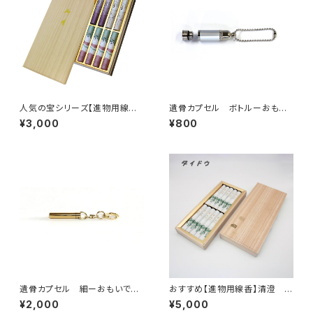
人気の宝シリーズ【進物用線香】
遺骨カプセル ボトルーおもい
宝マイルドアソート<煙量：かな
でのあかしーペット仏具
¥3,000
¥800
り少ない>消臭効果あり 『御霊
前・お彼岸・お盆のお供えに』
桐箱短寸8入
遺骨カプセル 細ーおもいでの
おすすめ【進物用線香】清澄 香
あかしーキーホルダータイプ
樹林<煙量：微煙> 『御霊前・
¥2,000
¥5,000
ペット仏具
お彼岸・お盆のお供えに』 桐