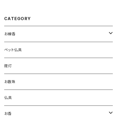
箱 短10入
CATEGORY
お線香
実用線香
ペット仏具
進物用線香
提灯
お香
お数珠
仏具
お香