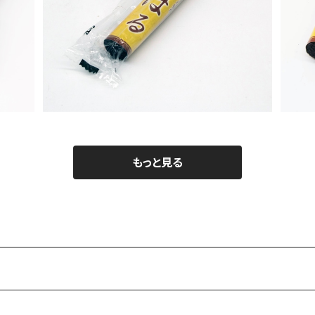
¥165
もっと見る