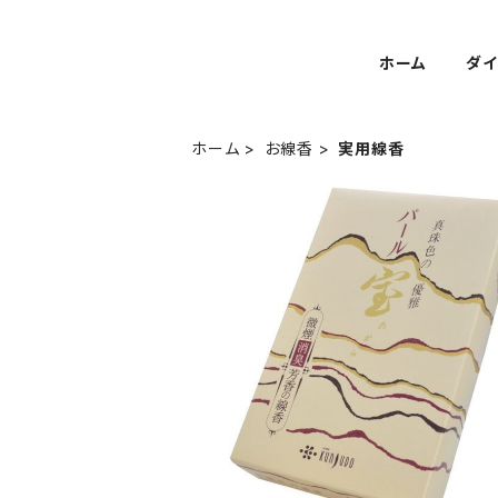
ホーム
ダイ
ホーム
お線香
実用線香
人気の宝シリーズ【実用線香】パール宝
量：少ない>消臭効果あり 家庭用 大
¥2,400
詰め 『御霊前・お彼岸・お盆のお供え