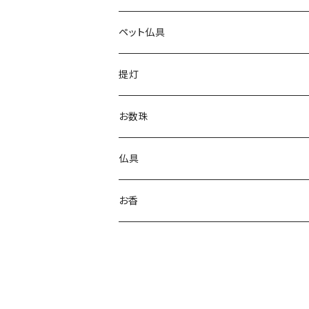
実用線香
ペット仏具
進物用線香
提灯
お香
お数珠
仏具
お香
コーンお香
スティックお香