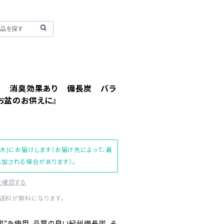
香】 消臭効果あり 備長炭 バラ
お盆のお供えに』
(木)にお届けします（お届け先によって、最
加される場合があります）。
を確認する
内送料が無料になります。
炭”を使用。品質の良い紀州備長炭、そ