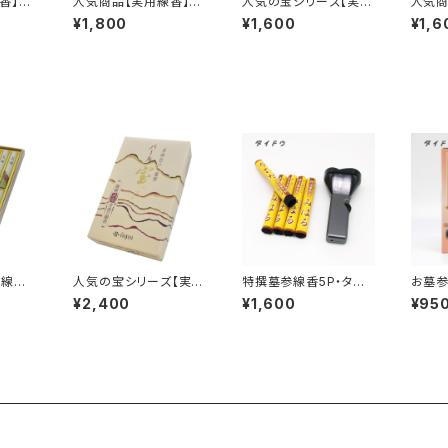
香】清
人気商品【実用線香】香
人気の宝シリーズ【実用
人気商
煙>
樹林<煙量：ふつう>甘く
線香】ルビー宝<煙量：
撰花琳
¥1,800
¥1,600
¥1,6
菌を抑
清浄な白檀の香り 家
極微煙>消臭効果あ
白檀
用 大
庭用 大バラ詰 『御霊
り フローラルブーケの
大バラ
・お彼
前・お彼岸・お盆のお供
香り 家庭用 大バ
お彼岸
に］
えに』
ラ詰 『御霊前・お彼
に』
岸・お盆のお供えに』
線香】
人気の宝シリーズ【実用
特撰墓参線香5P・ター
お墓
煙量：
線香】パール宝<煙量：
ボライターセット ［お
［お彼
¥2,400
¥1,600
¥95
香り
少ない>消臭効果あ
彼岸］
霊前・
り 家庭用 大バラ詰
お供え
め 『御霊前・お彼岸・
お盆のお供えに』