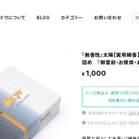
ドウについて
BLOG
カテゴリー
お問い合わせ
『無香性』太陽【実用線
詰め 『御霊前・お彼岸・
1,000
¥
※この商品は、最短で8月13日
短到着日に数日追
別途送料がかかります。
送料
¥10,000以上のご注文で国
良質な炭として名高い“備長