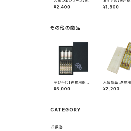
人気の宝シリーズ【実用
おすすめ【実用線
線香】パール宝<煙量：
澄 香樹林<微
¥2,400
¥1,800
少ない>消臭効果あ
白檀の香り 雑
り 家庭用 大バラ詰
える効果 家庭
め 『御霊前・お彼岸・
バラ詰 ［御霊前
お盆のお供えに』
岸・お盆のお供え
その他の商品
宇野千代【進物用線香】
人気商品【進物用
特撰淡墨の桜 絵ロー
花琳 短寸6入＜
¥5,000
¥2,200
ソクセット＜煙量：かな
ふつう＞白檀の
り少ない＞ 『御霊前・
お手頃価格 『御
お彼岸・お盆のお供え
お彼岸・お盆の
に』
に』 木箱
CATEGORY
お線香