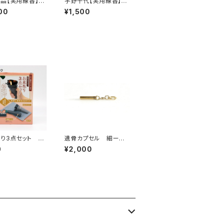
品【実用線香】特
宇野千代【実用線香】淡
<煙量：ふつう>
墨の桜<煙極少> 桜
00
¥1,500
の香り 家庭用
の香り 家庭用 バラ
詰め 『御霊前・
詰 『御霊前・お彼岸・
・お盆のお供え
お盆のお供えに』
参り3点セット
遺骨カプセル 細ーお
岸］
もいでのあかしーキー
0
¥2,000
ホルダータイプ ペット
仏具