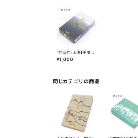
『無香性』太陽【実用線
香】 消臭効果あり
¥1,000
備長炭 バラ詰め 『御
霊前・お彼岸・お盆のお
供えに』
同じカテゴリの商品