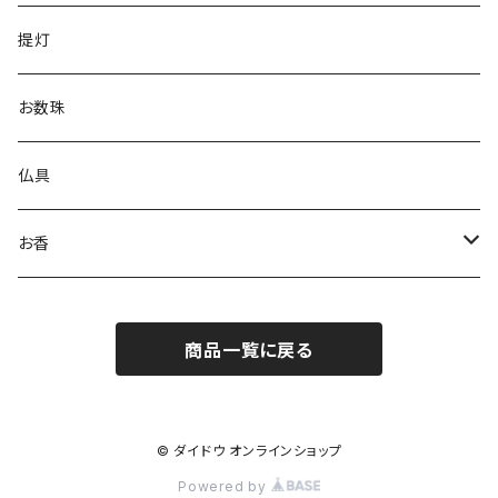
進物用線香
提灯
お香
お数珠
仏具
お香
コーンお香
商品一覧に戻る
スティックお香
© ダイドウ オンラインショップ
Powered by