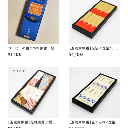
コーヒーの香りのお線香 残香
【進物用線香】光陰＜煙量：ふつ
飛
う＞ お手頃価格 レターパッ
¥1,100
¥1,100
ク可 『御霊前・お彼岸・お盆の
お供えに』 紙箱
【進物用線香】花琳渡月二種香
【進物用線香】花すみれ<煙量：
＜煙量：ふつう＞ お手頃価
ふつう>お手頃価格 『御霊前・