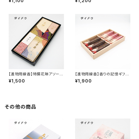
¥1,100
¥1,200
格 白檀の香り 沈丁花の香
お彼岸・お盆のお供えに』 紙
り ローソク 『御霊前・お彼
箱 短8箱入
岸・お盆のお供えに』 紙箱
【進物用線香】特撰花琳アソート
【進物用線香】香りの記憶ギフト
二種香＜煙量：ふつう＞白檀の
セット＜煙量：非常に少ない＞珈
¥1,500
¥1,900
香り 沈香の香り ローソク
琲の香り チョコレートの香
お手頃価格 『御霊前・お彼岸・
り 『御霊前・お彼岸・お盆のお
お盆のお供えに』 紙箱
供えに』
その他の商品