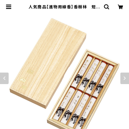
人気商品【進物用線香】香樹林 短寸
8入<煙量：ふつう> 甘く清浄な白檀
の香り 『御霊前・お彼岸・お盆のお供
えに』 桐箱 | ダイドウ オンライン
ショップ