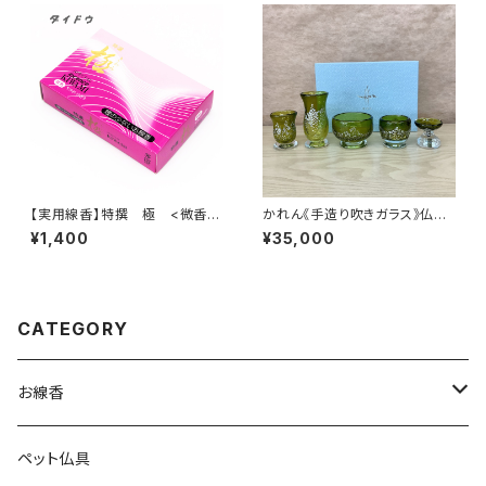
【実用線香】特撰 極 <微香・
かれん《手造り吹きガラス》仏具
微煙> 紫色 家庭用 バラ詰
5点セット 若草色 日本製
¥1,400
¥35,000
め 『御霊前・お彼岸・お盆のお
供えに』
CATEGORY
お線香
実用線香
ペット仏具