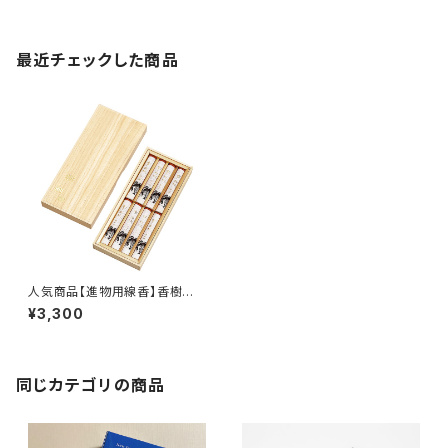
最近チェックした商品
人気商品【進物用線香】香樹
林 短寸8入<煙量：ふつう>
¥3,300
甘く清浄な白檀の香り 『御霊
前・お彼岸・お盆のお供えに』
桐箱
同じカテゴリの商品