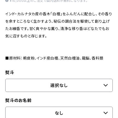
¥10,000以上のご注文で国内送料が無料になります。
インド・カルナタカ産の香木「白檀」をふんだんに配合し、その香り
を余すところなく生かすよう、秘伝の調合法を駆使して創り上げ
たお線香です。甘く爽やかな薫り、清浄な移り香はどなたでもお
気に召すものと存じます。
■原材料：椨皮粉、インド産白檀、天然白檀油、龍脳、香料類
熨斗
選択なし
熨斗のお名前
なし