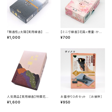
『無香性』太陽【実用線香】 消
【ミニ寸線香】花風<煙量：かなり
臭効果あり 備長炭 バラ詰
少ない 白梅の香り 家庭用
¥1,000
¥700
め 『御霊前・お彼岸・お盆のお
バラ詰め 『御霊前・お彼岸・お
供えに』
盆のお供えに』
人気商品【実用線香】特撰花琳<
お墓参り3点セット ［お彼岸］
煙量：ふつう>白檀の香り 家庭
¥1,600
¥950
用 大バラ詰め 『御霊前・お彼
岸・お盆のお供えに』