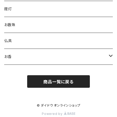
進物用線香
提灯
お香
お数珠
仏具
お香
コーンお香
商品一覧に戻る
スティックお香
© ダイドウ オンラインショップ
Powered by