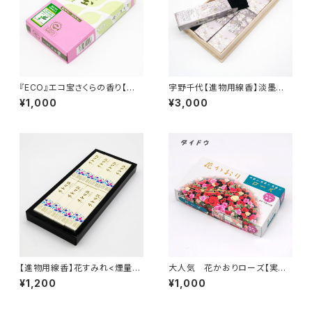
『ECO』エコ宝さくらの香り【実
宇野千代【進物用線香】淡墨の
用線香】煙量：やや少ない 家庭
桜<煙極少>桜の香り 『御霊
¥1,000
¥3,000
用 バラ詰め 『御霊前・お彼
前・お彼岸・お盆のお供えに』
岸・お盆のお供えに』
桐箱 サック6入
【進物用線香】花すみれ<煙量：
大人気 花かおりローズ【実用
ふつう>お手頃価格 『御霊前・
線香】煙量：かなり少ない 消臭
¥1,200
¥1,000
お彼岸・お盆のお供えに』 紙
効果あり 家庭用 バラ詰め
箱 短8箱入
『御霊前・お彼岸・お盆のお供え
に』