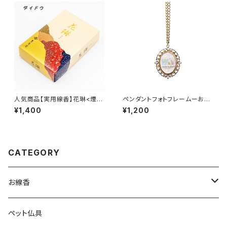
人気商品【実用線香】花琳<煙
ペンダントフォトフレームーおも
量：ふつう>白檀の香り 家庭
いでのあかしーペット仏具
¥1,400
¥1,200
用 大バラ詰め 『御霊前・お彼
岸・お盆のお供えに』
CATEGORY
お線香
実用線香
ペット仏具