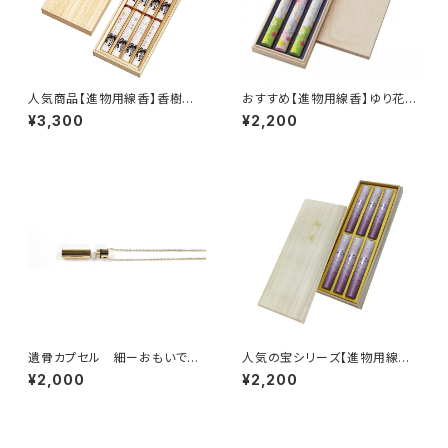
人気商品【進物用線香】香樹
おすすめ【進物用線香】ゆり花月
林 短寸8入<煙量：ふつう>
＜煙が少なく、灰が散らばりにく
¥3,300
¥2,200
甘く清浄な白檀の香り 『御霊
い＞お手頃価格 『御霊前・お
前・お彼岸・お盆のお供えに』
彼岸・お盆のお供えに』 木
桐箱
箱
遺骨カプセル 細ーおもいでの
人気の宝シリーズ【進物用線香】
あかしーネックレスタイプ ペッ
ルビー宝＜煙量：極微煙＞消臭
¥2,000
¥2,200
ト仏具
効果あり お手頃価格 『御霊
前・お彼岸・お盆のお供えに』
木箱