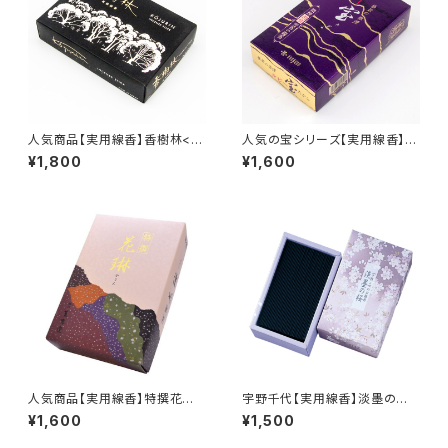
人気商品【実用線香】香樹林<煙
人気の宝シリーズ【実用線香】ル
量：ふつう>甘く清浄な白檀の香
ビー宝<煙量：極微煙>消臭効果
¥1,800
¥1,600
り 家庭用 大バラ詰 『御霊
あり フローラルブーケの香
前・お彼岸・お盆のお供えに』
り 家庭用 大バラ詰 『御
霊前・お彼岸・お盆のお供えに』
人気商品【実用線香】特撰花琳<
宇野千代【実用線香】淡墨の桜<
煙量：ふつう>白檀の香り 家庭
煙極少> 桜の香り 家庭用
¥1,600
¥1,500
用 大バラ詰め 『御霊前・お彼
バラ詰 『御霊前・お彼岸・お盆
岸・お盆のお供えに』
のお供えに』