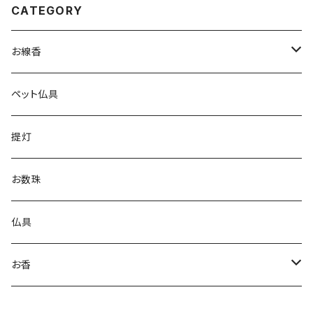
CATEGORY
お線香
実用線香
ペット仏具
進物用線香
提灯
お香
お数珠
仏具
お香
コーンお香