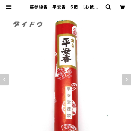
墓参線香 平安香 5把 ［お彼岸・
お墓参り］ | ダイドウ オンラインショ
ップ