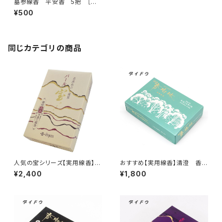
墓参線香 平安香 5把 ［お
彼岸・お墓参り］
¥500
同じカテゴリの商品
人気の宝シリーズ【実用線香】パ
おすすめ【実用線香】清澄 香樹
ール宝<煙量：少ない>消臭効果
林<微煙> 白檀の香り 雑菌
¥2,400
¥1,800
あり 家庭用 大バラ詰め
を抑える効果 家庭用 大バラ
『御霊前・お彼岸・お盆のお供え
詰 ［御霊前・お彼岸・お盆のお
に』
供えに］