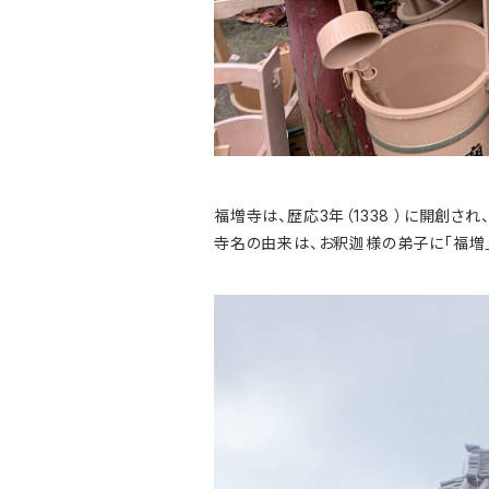
福増寺は、歴応3年（1338 ）に開創
寺名の由来は、お釈迦様の弟子に「福増